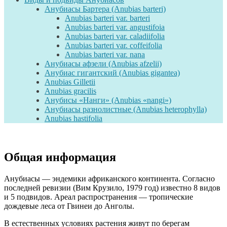
Анубиасы Бартера (Anubias barteri)
Anubias barteri var. barteri
Anubias barteri var. angustifoia
Anubias barteri var. caladiifolia
Anubias barteri var. coffeifolia
Anubias barteri var. nana
Анубиасы афзели (Anubias afzelii)
Анубиас гигантский (Anubias gigantea)
Anubias Gilletii
Anubias gracilis
Анубисы «Нанги» (Anubias «nangi»)
Анубиасы разнолистные (Anubias heterophylla)
Anubias hastifolia
Общая информация
Анубиасы — эндемики африканского континента. Согласно
последней ревизии (Вим Крузило, 1979 год) известно 8 видов
и 5 подвидов. Ареал распространения — тропические
дождевые леса от Гвинеи до Анголы.
В естественных условиях растения живут по берегам