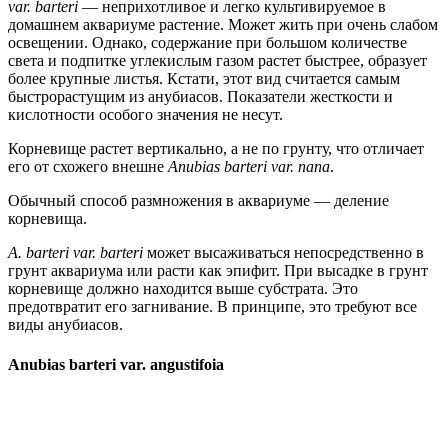
var. barteri
— неприхотливое и легко культивируемое в
домашнем аквариуме растение. Может жить при очень слабом
освещении. Однако, содержание при большом количестве
света и подпитке углекислым газом растет быстрее, образует
более крупные листья. Кстати, этот вид считается самым
быстрорастущим из анубиасов. Показатели жесткости и
кислотности особого значения не несут.
Корневище растет вертикально, а не по грунту, что отличает
его от схожего внешне
Anubias barteri var. nana
.
Обычный способ размножения в аквариуме — деление
корневища.
A. barteri var. barteri
может высаживаться непосредственно в
грунт аквариума или расти как эпифит. При высадке в грунт
корневище должно находится выше субстрата. Это
предотвратит его загнивание. В принципе, это требуют все
виды анубиасов.
Anubias barteri var. angustifoia