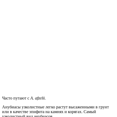
Часто путают с
A. afzelii
.
Анубиасы узколистные легко растут высаженными в грунт
или в качестве эпифита на камнях и корягах. Самый
узколистный вид анубиасов.