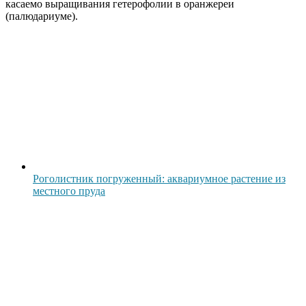
касаемо выращивания гетерофолии в оранжереи
(палюдариуме).
Роголистник погруженный: аквариумное растение из
местного пруда