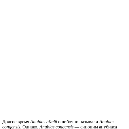
Долгое время
Anubias afzelii
ошибочно называли
Anubias
congensis
. Однако,
Anubias congensis
— синоним анубиаса