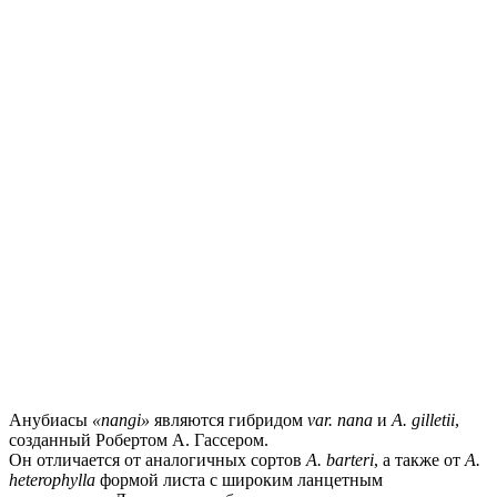
Анубиасы
«nangi»
являются гибридом
var. nana
и
A. gilletii
,
созданный Робертом А. Гассером.
Он отличается от аналогичных сортов
A. barteri
, а также от
A.
heterophylla
формой листа с широким ланцетным