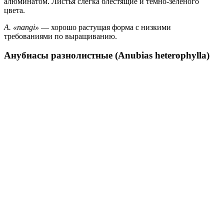
алюминатом. Листья слегка блестящие и темно-зеленого
цвета.
A. «nangi»
— хорошо растущая форма с низкими
требованиями по выращиванию.
Анубиасы разнолистные (Anubias heterophylla)